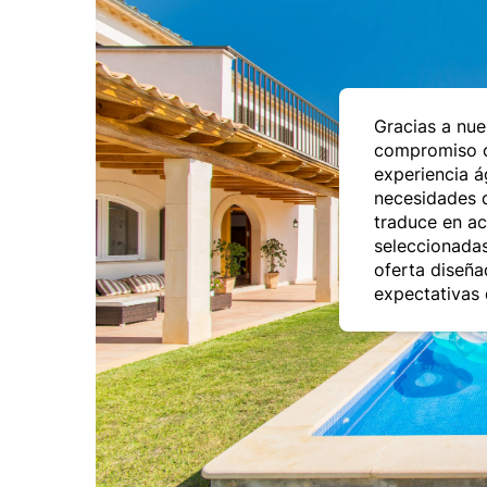
Gracias a nue
compromiso c
experiencia á
necesidades d
traduce en a
seleccionadas
oferta diseña
expectativas 